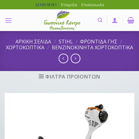
Skip
Εταιρεία
Επικοινωνία
2310518761
to
content
ΑΡΧΙΚΗ ΣΕΛΙΔΑ
/
STIHL
/
ΦΡΟΝΤΙΔΑ ΓΗΣ
/
ΧΟΡΤΟΚΟΠΤΙΚΑ
/
ΒΕΝΖΙΝΟΚΙΝΗΤΑ ΧΟΡΤΟΚΟΠΤΙΚΑ
ΦΙΛΤΡΑ ΠΡΟΙΟΝΤΩΝ