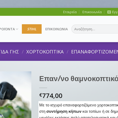
Εταιρεία
Επικοινωνία
Εγγ
Αναζήτηση
ΡΟΪΟΝΤΑ
STIHL
ΕΠΙΚΟΙΝΩΝΙΑ
για:
ΙΔΑ ΓΗΣ
/
ΧΟΡΤΟΚΟΠΤΙΚΑ
/
ΕΠΑΝΑΦΟΡΤΙΖΟΜΕ
Επαν/νο θαμνοκοπτικό
774,00
€
Με το ισχυρό επαναφορτιζόμενο χορτοκοπτικ
στη
συντήρηση κήπων
και τοπίων ή σε δημ
μεγάλες εκτάσεις πολύ αποτελεσματικά και ά