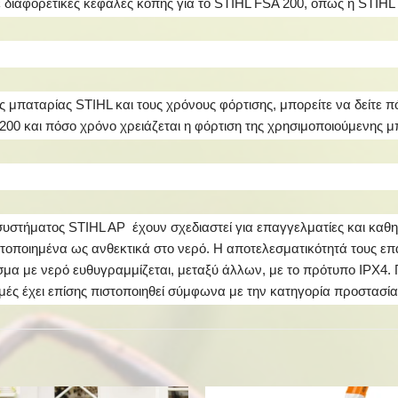
ε διαφορετικές κεφαλές κοπής για το STIHL FSA 200, όπως η STIHL 
ς μπαταρίας STIHL και τους χρόνους φόρτισης, μπορείτε να δείτε π
00 και πόσο χρόνο χρειάζεται η φόρτιση της χρησιμοποιούμενης μ
στήματος STIHL AP έχουν σχεδιαστεί για επαγγελματίες και καθημ
πιστοποιημένα ως ανθεκτικά στο νερό. Η αποτελεσματικότητά τους ε
ισμα με νερό ευθυγραμμίζεται, μεταξύ άλλων, με το πρότυπο IPX4.
ιμές έχει επίσης πιστοποιηθεί σύμφωνα με την κατηγορία προστασία