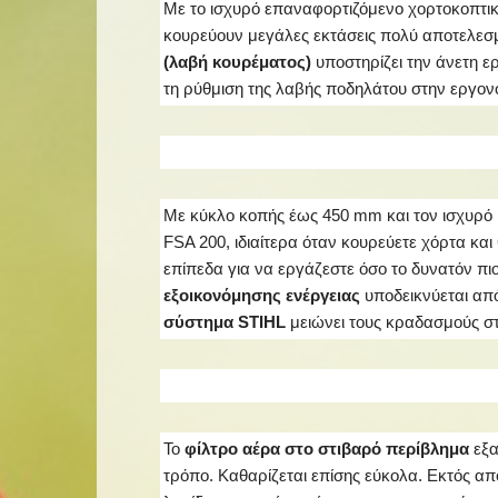
Με το ισχυρό επαναφορτιζόμενο χορτοκοπτικ
κουρεύουν μεγάλες εκτάσεις πολύ αποτελεσμα
(λαβή κουρέματος)
υποστηρίζει την άνετη 
τη ρύθμιση της λαβής ποδηλάτου στην εργον
Με κύκλο κοπής έως 450 mm και τον ισχυρό κ
FSA 200, ιδιαίτερα όταν κουρεύετε χόρτα και
επίπεδα για να εργάζεστε όσο το δυνατόν π
εξοικονόμησης ενέργειας
υποδεικνύεται απ
σύστημα STIHL
μειώνει τους κραδασμούς στ
Το
φίλτρο αέρα στο στιβαρό περίβλημα
εξα
τρόπο. Καθαρίζεται επίσης εύκολα. Εκτός απ