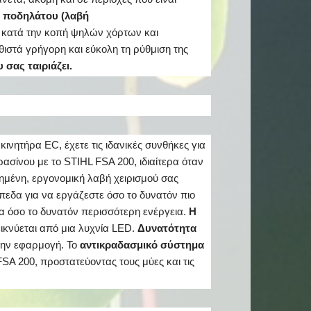
 ποδηλάτου (λαβή
α κατά την κοπή ψηλών χόρτων και
ιστά γρήγορη και εύκολη τη ρύθμιση της
 σας ταιριάζει.
ινητήρα EC, έχετε τις ιδανικές συνθήκες για
σίνου με το STIHL FSA 200, ιδιαίτερα όταν
ιημένη, εργονομική λαβή χειρισμού σας
ίπεδα για να εργάζεστε όσο το δυνατόν πιο
 όσο το δυνατόν περισσότερη ενέργεια.
Η
ικνύεται από μια λυχνία LED.
Δυνατότητα
ην εφαρμογή. Το
αντικραδασμικό σύστημα
SA 200, προστατεύοντας τους μύες και τις