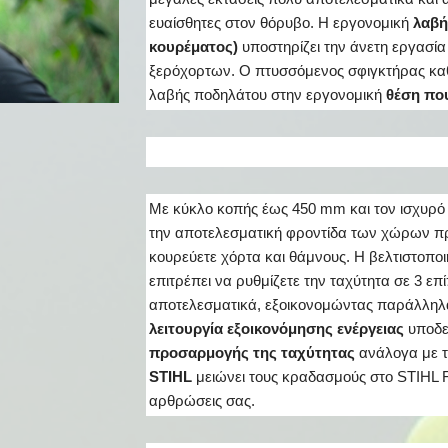
ευαίσθητες στον θόρυβο. Η εργονομική
λαβή
κουρέματος)
υποστηρίζει την άνετη εργασί
ξερόχορτων. Ο πτυσσόμενος σφιγκτήρας καθ
λαβής ποδηλάτου στην εργονομική
θέση που
Με κύκλο κοπής έως 450 mm και τον ισχυρό κ
την αποτελεσματική φροντίδα των χώρων πρα
κουρεύετε χόρτα και θάμνους. Η βελτιστοπο
επιτρέπει να ρυθμίζετε την ταχύτητα σε 3 επ
αποτελεσματικά, εξοικονομώντας παράλληλα
λειτουργία εξοικονόμησης ενέργειας
υποδε
προσαρμογής της ταχύτητας
ανάλογα με τ
STIHL
μειώνει τους κραδασμούς στο STIHL F
αρθρώσεις σας.