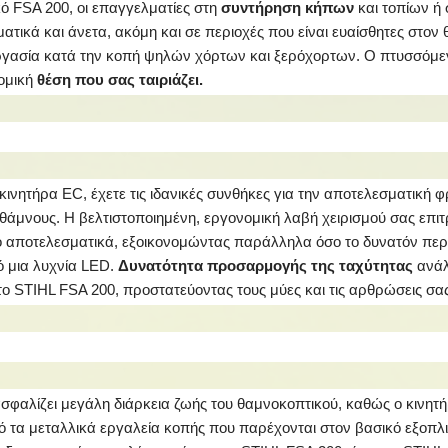
ό FSA 200, οι επαγγελματίες στη
συντήρηση κήπων
και τοπίων ή
τικά και άνετα, ακόμη και σε περιοχές που είναι ευαίσθητες στον
εργασία κατά την κοπή ψηλών χόρτων και ξερόχορτων. Ο πτυσσόμε
ομική
θέση που σας ταιριάζει.
ινητήρα EC, έχετε τις ιδανικές συνθήκες για την αποτελεσματική
 θάμνους. Η βελτιστοποιημένη, εργονομική λαβή χειρισμού σας επιτ
ιο αποτελεσματικά, εξοικονομώντας παράλληλα όσο το δυνατόν περ
ό μια λυχνία LED.
Δυνατότητα προσαρμογής της ταχύτητας
ανάλ
ο STIHL FSA 200, προστατεύοντας τους μύες και τις αρθρώσεις σας
σφαλίζει μεγάλη διάρκεια ζωής του θαμνοκοπτικού, καθώς ο κινητ
ό τα μεταλλικά εργαλεία κοπής που παρέχονται στον βασικό εξοπλ