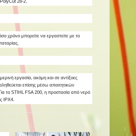
PolyCut 28-2.
όσο χρόνο μπορείτε να εργαστείτε με το
παταρίας.
ερινή εργασία, ακόμη και σε αντίξοες
παληθεύεται επίσης μέσω απαιτητικών
 Για το STIHL FSA 200, η προστασία από νερό
ς IPX4.