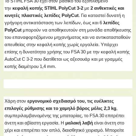
Το STIHL FSA 30 έχει στον βασικό του εξοπλισμένο
την
κεφαλή κοπής STIHL PolyCut 3-2
με
2 ανθεκτικές και
κινητές πλαστικές λεπίδες PolyCut
. Για καταστεί δυνατή η
γρήγορη αντικατάσταση των λεπίδων, έως και 6
λεπίδες
PolyCut
μπορούν να αποθηκευτούν στη μονάδα αποθήκευσης
του επαναφορτιζόμενου μηχανήματος και να αντικατασταθούν
απευθείας στην κεφαλή κοπής χωρίς εργαλεία. Υπάρχει
επίσης η δυνατότητα χρήσης του FSA 30 με την κεφαλή κοπής
AutoCut C 3-2 που διατίθεται ως αξεσουάρ και με γραμμές
κοπής διαμέτρου 1,4 mm.
Χάρη στον
εργονομικό σχεδιασμό του, τις ευέλικτες
επιλογές ρύθμισης και το χαμηλό βάρος μόλις 2,3
kg
,
συμπεριλαμβανομένης της μπαταρίας, το FSA 30 επιτρέπει
άνετη και αβίαστη εργασία. Η
μαλακή λαβή
είναι άνετη στο
χέρι και επιτρέπει τον απλό, διαισθητικό χειρισμό. Μπορείτε