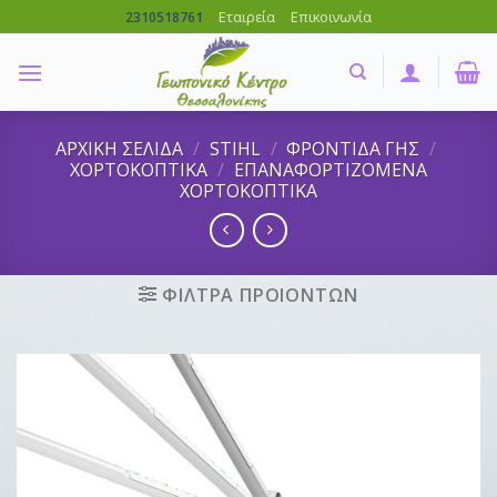
Skip
Εταιρεία
Επικοινωνία
2310518761
to
content
ΑΡΧΙΚΗ ΣΕΛΙΔΑ
/
STIHL
/
ΦΡΟΝΤΙΔΑ ΓΗΣ
/
ΧΟΡΤΟΚΟΠΤΙΚΑ
/
ΕΠΑΝΑΦΟΡΤΙΖΟΜΕΝΑ
ΧΟΡΤΟΚΟΠΤΙΚΑ
ΦΙΛΤΡΑ ΠΡΟΙΟΝΤΩΝ