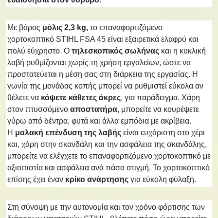
Με βάρος
μόλις 2,3 kg,
το επαναφορτιζόμενο
χορτοκοπτικό STIHL FSA 45 είναι εξαιρετικά ελαφρύ και
πολύ εύχρηστο. Ο
τηλεσκοπικός σωλήνας
και η κυκλική
λαβή ρυθμίζονται χωρίς τη χρήση εργαλείων, ώστε να
προστατεύεται η μέση σας στη διάρκεια της εργασίας. Η
γωνία της μονάδας κοπής μπορεί να ρυθμιστεί εύκολα αν
θέλετε να
κόψετε κάθετες άκρες
, για παράδειγμα. Χάρη
στον πτυσσόμενο
αποστατήρα
, μπορείτε να κουρέψετε
γύρω από δέντρα, φυτά και άλλα εμπόδια με ακρίβεια.
Η
μαλακή επένδυση της λαβής
είναι ευχάριστη στο χέρι
και, χάρη στην σκανδάλη και την ασφάλεια της σκανδάλης,
μπορείτε να ελέγχετε το επαναφορτιζόμενο χορτοκοπτικό με
αξιοπιστία και ασφάλεια ανά πάσα στιγμή. Το χορτοκοπτικό
επίσης έχει έναν
κρίκο ανάρτησης
για εύκολη φύλαξη.
Στη σύνοψη με την αυτονομία και τον χρόνο φόρτισης των