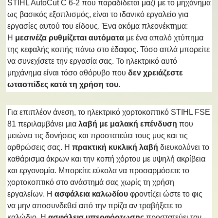
STIHL AutoCut C 6-2 που παραδίδεται μαζί με το μηχάνημα
ως βασικός εξοπλισμός, είναι το ιδανικό εργαλείο για
εργασίες αυτού του είδους. Ένα ακόμα πλεονέκτημα:
Η
μεσινέζα ρυθμίζεται αυτόματα
με ένα απαλό χτύπημα
της κεφαλής κοπής πάνω στο έδαφος. Τόσο απλά μπορείτε
να συνεχίσετε την εργασία σας. Το ηλεκτρικό αυτό
μηχάνημα είναι τόσο αθόρυβο που
δεν χρειάζεστε
ωτασπίδες κατά τη χρήση του
.
Για επιπλέον άνεση, το ηλεκτρικό χορτοκοπτικό STIHL FSE
81 περιλαμβάνει μια
λαβή με μαλακή επένδυση
που
μειώνει τις δονήσεις και προστατεύει τους μυς και τις
αρθρώσεις σας. Η
πρακτική κυκλική λαβή
διευκολύνει το
καθάρισμα άκρων και την κοπή χόρτου με υψηλή ακρίβεια
και εργονομία. Μπορείτε εύκολα να προσαρμόσετε το
χορτοκοπτικό στο ανάστημά σας χωρίς τη χρήση
εργαλείων. H
ασφάλεια καλωδίου
φροντίζει ώστε το φις
να μην αποσυνδεθεί από την πρίζα αν τραβήξετε το
καλώδιο. Η
ασφάλεια υπερφόρτωσης
προστατεύει τον