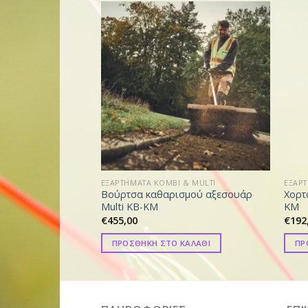
EΞΑΡΤΗΜΑΤΑ KOMBI & MULTI
EΞΑΡΤ
Βούρτσα καθαρισμού αξεσουάρ
Xορτ
Multi KB-KM
KM
€
455,00
€
192
ΠΡΟΣΘΗΚΗ ΣΤΟ ΚΑΛΑΘΙ
ΠΡ