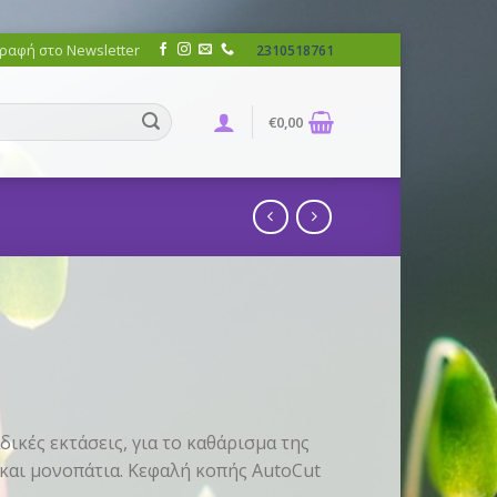
ραφή στο Newsletter
2310518761
€
0,00
ικές εκτάσεις, για το καθάρισμα της
και μονοπάτια. Κεφαλή κοπής AutoCut