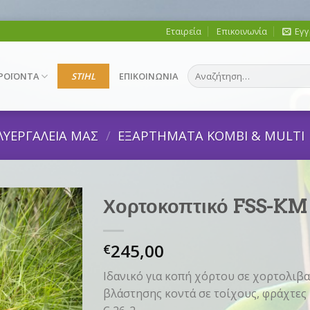
Εταιρεία
Επικοινωνία
Εγγ
Αναζήτηση
ΡΟΪΟΝΤΑ
STIHL
ΕΠΙΚΟΙΝΩΝΙΑ
για:
ΛΥΕΡΓΑΛΕΙΑ ΜΑΣ
/
EΞΑΡΤΗΜΑΤΑ KOMBI & MULTI
Χορτοκοπτικό FSS-KM
245,00
€
Ιδανικό για κοπή χόρτου σε χορτολιβαδ
βλάστησης κοντά σε τοίχους, φράχτες 