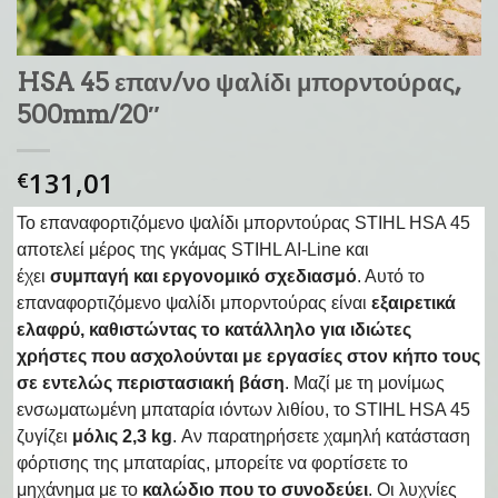
HSA 45 επαν/νο ψαλίδι μπορντούρας,
500mm/20″
131,01
€
Το επαναφορτιζόμενο ψαλίδι μπορντούρας STIHL HSA 45
αποτελεί μέρος της γκάμας STIHL AI-Line και
έχει
συμπαγή και εργονομικό σχεδιασμό
. Αυτό το
επαναφορτιζόμενο ψαλίδι μπορντούρας είναι
εξαιρετικά
ελαφρύ, καθιστώντας το κατάλληλο για ιδιώτες
χρήστες που ασχολούνται με εργασίες στον κήπο τους
σε εντελώς περιστασιακή βάση
. Μαζί με τη μονίμως
ενσωματωμένη μπαταρία ιόντων λιθίου, το STIHL HSA 45
ζυγίζει
μόλις 2,3 kg
. Αν παρατηρήσετε χαμηλή κατάσταση
φόρτισης της μπαταρίας, μπορείτε να φορτίσετε το
μηχάνημα με το
καλώδιο που το συνοδεύει
. Οι λυχνίες