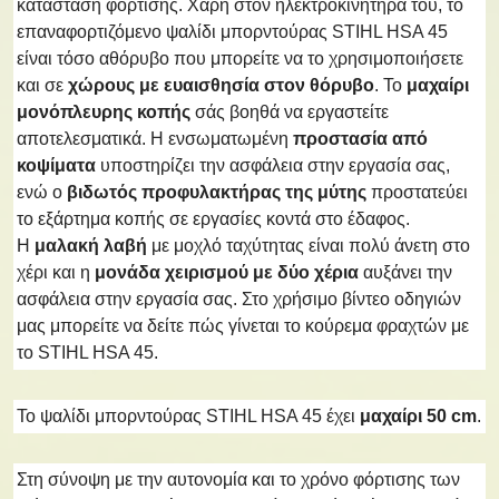
κατάσταση φόρτισης. Χάρη στον ηλεκτροκινητήρα του, το
επαναφορτιζόμενο ψαλίδι μπορντούρας STIHL HSA 45
είναι τόσο αθόρυβο που μπορείτε να το χρησιμοποιήσετε
και σε
χώρους με ευαισθησία στον θόρυβο
. Το
μαχαίρι
μονόπλευρης κοπής
σάς βοηθά να εργαστείτε
αποτελεσματικά. Η ενσωματωμένη
προστασία από
κοψίματα
υποστηρίζει την ασφάλεια στην εργασία σας,
ενώ ο
βιδωτός προφυλακτήρας της μύτης
προστατεύει
το εξάρτημα κοπής σε εργασίες κοντά στο έδαφος.
Η
μαλακή λαβή
με μοχλό ταχύτητας είναι πολύ άνετη στο
χέρι και η
μονάδα χειρισμού με δύο χέρια
αυξάνει την
ασφάλεια στην εργασία σας. Στο χρήσιμο βίντεο οδηγιών
μας μπορείτε να δείτε πώς γίνεται το κούρεμα φραχτών με
το STIHL HSA 45.
Το ψαλίδι μπορντούρας STIHL HSA 45 έχει
μαχαίρι 50 cm
.
Στη σύνοψη με την αυτονομία και το χρόνο φόρτισης των