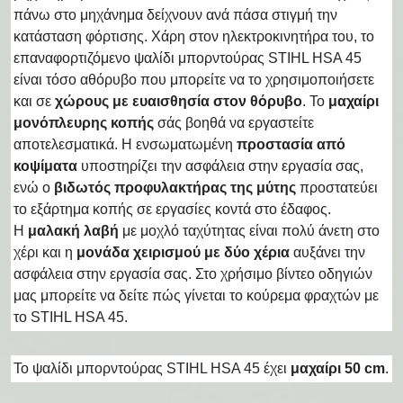
πάνω στο μηχάνημα δείχνουν ανά πάσα στιγμή την
κατάσταση φόρτισης. Χάρη στον ηλεκτροκινητήρα του, το
επαναφορτιζόμενο ψαλίδι μπορντούρας STIHL HSA 45
είναι τόσο αθόρυβο που μπορείτε να το χρησιμοποιήσετε
και σε
χώρους με ευαισθησία στον θόρυβο
. Το
μαχαίρι
μονόπλευρης κοπής
σάς βοηθά να εργαστείτε
αποτελεσματικά. Η ενσωματωμένη
προστασία από
κοψίματα
υποστηρίζει την ασφάλεια στην εργασία σας,
ενώ ο
βιδωτός προφυλακτήρας της μύτης
προστατεύει
το εξάρτημα κοπής σε εργασίες κοντά στο έδαφος.
Η
μαλακή λαβή
με μοχλό ταχύτητας είναι πολύ άνετη στο
χέρι και η
μονάδα χειρισμού με δύο χέρια
αυξάνει την
ασφάλεια στην εργασία σας. Στο χρήσιμο βίντεο οδηγιών
μας μπορείτε να δείτε πώς γίνεται το κούρεμα φραχτών με
το STIHL HSA 45.
Το ψαλίδι μπορντούρας STIHL HSA 45 έχει
μαχαίρι 50 cm
.