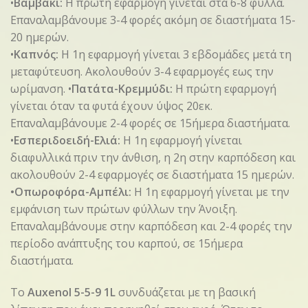
•
Βαμβάκι:
Η πρώτη εφαρμογή γίνεται στα 6-8 φύλλα.
Επαναλαμβάνουμε 3-4 φορές ακόμη σε διαστήματα 15-
20 ημερών.
•
Καπνός:
Η 1η εφαρμογή γίνεται 3 εβδομάδες μετά τη
μεταφύτευση. Ακολουθούν 3-4 εφαρμογές εως την
ωρίμανση. •
Πατάτα-Κρεμμύδι:
Η πρώτη εφαρμογή
γίνεται όταν τα φυτά έχουν ύψος 20εκ.
Επαναλαμβάνουμε 2-4 φορές σε 15ήμερα διαστήματα.
•
Εσπεριδοειδή-Ελιά:
Η 1η εφαρμογή γίνεται
διαφυλλικά πριν την άνθιση, η 2η στην καρπόδεση και
ακολουθούν 2-4 εφαρμογές σε διαστήματα 15 ημερών.
•Οπωροφόρα-Αμπέλι:
Η 1η εφαρμογή γίνεται με την
εμφάνιση των πρώτων φύλλων την Άνοιξη.
Επαναλαμβάνουμε στην καρπόδεση και 2-4 φορές την
περίοδο ανάπτυξης του καρπού, σε 15ήμερα
διαστήματα.
Το
Auxenol 5-5-9 1L
συνδυάζεται με τη βασική