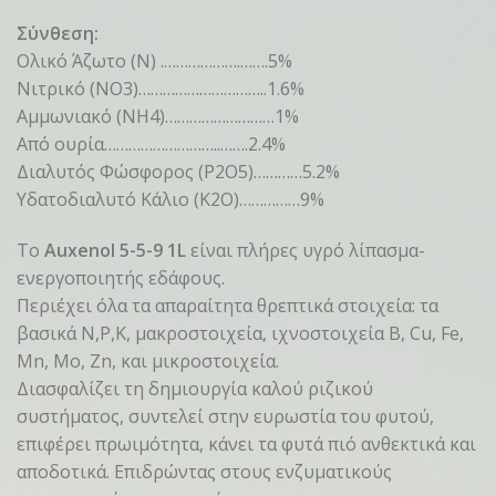
Σύνθεση:
Oλικό Άζωτο (N) .……………….…….5%
Νιτρικό (ΝΟ3)…………………………..1.6%
Αμμωνιακό (ΝΗ4)………………………1%
Από ουρία………………………..…….2.4%
Διαλυτός Φώσφορος (P2O5)…………5.2%
Υδατοδιαλυτό Kάλιο (Κ2Ο)……………9%
Το
Auxenol 5-5-9 1L
είναι πλήρες υγρό λίπασμα-
ενεργοποιητής εδάφους.
Περιέχει όλα τα απαραίτητα θρεπτικά στοιχεία: τα
βασικά Ν,Ρ,Κ, μακροστοιχεία, ιχνοστοιχεία B, Cu, Fe,
Mn, Mo, Zn, και μικροστοιχεία.
Διασφαλίζει τη δημιουργία καλού ριζικού
συστήματος, συντελεί στην ευρωστία του φυτού,
επιφέρει πρωιμότητα, κάνει τα φυτά πιό ανθεκτικά και
αποδοτικά. Επιδρώντας στους ενζυματικούς