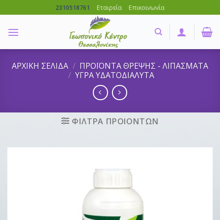
Skip
Εταιρεία
Επικοινωνία
2310518761
to
content
ΑΡΧΙΚΗ ΣΕΛΙΔΑ
/
ΠΡΟΪΟΝΤΑ ΘΡΕΨΗΣ - ΛΙΠΑΣΜΑΤΑ
/
ΥΓΡΑ ΥΔΑΤΟΔΙΑΛΥΤΑ
ΦΙΛΤΡΑ ΠΡΟΙΟΝΤΩΝ