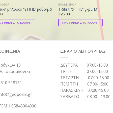
DSHOP
BRANDSHOP
τική μπλούζα “STIHL” μαύρη, S
T-Shirt “STIHL” γκρι, M
00
€
25,00
ΟΣΘΗΚΗ ΣΤΟ ΚΑΛΑΘΙ
ΠΡΟΣΘΗΚΗ ΣΤΟ ΚΑΛΑΘΙ
ΚΟΙΝΩΝΙΑ
ΩΡΑΡΙΟ ΛΕΙΤΟΥΡΓΙΑΣ
ράγκων 13
ΔΕΥΤΕΡΑ 07:00-15:00
26, Θεσσαλονίκη
ΤΡΙΤΗ 07:00-15:00
ΤΕΤΑΡΤΗ 07:00-15:00
310 518761
ΠΕΜΠΤΗ 07:00-15:00
ΠΑΡΑΣΚΕΥΗ 07:00-15:00
info@geoponic.gr
ΣΑΒΒΑΤΟ 08:00 - 13:00
 ΓΕΜΗ 05843004000