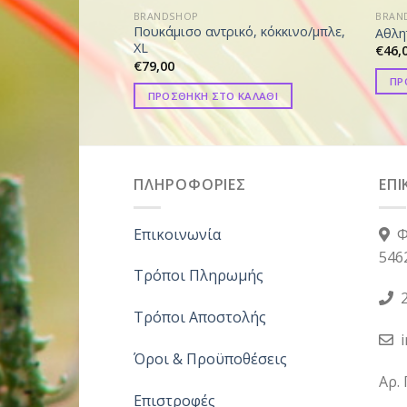
BRANDSHOP
BRAN
Πουκάμισο αντρικό, κόκκινο/μπλε,
Αθλη
XL
€
46,
€
79,00
ΠΡ
ΠΡΟΣΘΗΚΗ ΣΤΟ ΚΑΛΑΘΙ
ΠΛΗΡΟΦΟΡΙΕΣ
ΕΠΙ
Επικοινωνία
Φ
546
Τρόποι Πληρωμής
2
Τρόποι Αποστολής
Όροι & Προϋποθέσεις
Αρ.
Επιστροφές