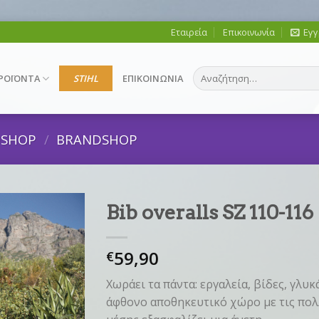
Εταιρεία
Επικοινωνία
Εγγ
Αναζήτηση
ΡΟΪΟΝΤΑ
STIHL
ΕΠΙΚΟΙΝΩΝΙΑ
για:
DSHOP
/
BRANDSHOP
Bib overalls SZ 110-11
59,90
€
Χωράει τα πάντα: εργαλεία, βίδες, γλ
άφθονο αποθηκευτικό χώρο με τις πολ