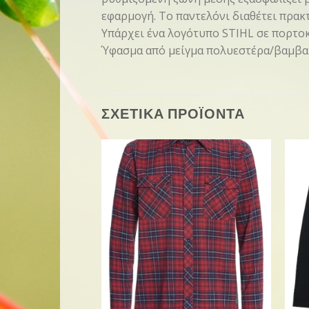
εφαρμογή. Το παντελόνι διαθέτει πρακτ
Υπάρχει ένα λογότυπο STIHL σε πορτο
Ύφασμα από μείγμα πολυεστέρα/βαμβακ
ΣΧΕΤΙΚΑ ΠΡΟΪΟΝΤΑ