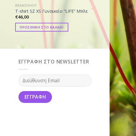
BRANDSHOP
BRANDSHOP
Πουκάμισο SZ XL “
T-shirt SZ XS Γυναικείο “LIFE” Μπλε
γυναικείο
€
46,00
€
95,00
ΠΡΟΣΘΗΚΗ ΣΤΟ ΚΑΛΑΘΙ
ΠΡΟΣΘΗΚΗ ΣΤΟ ΚΑ
ΕΓΓΡΑΦΗ ΣΤΟ NEWSLETTER