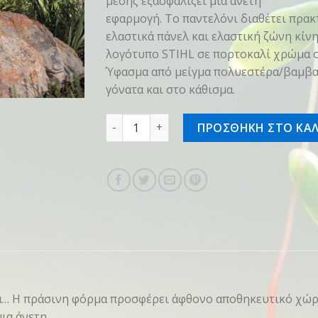
μέσης εξασφαλίζει μια άνετη
εφαρμογή. Το παντελόνι διαθέτει πρακ
ελαστικά πάνελ και ελαστική ζώνη κίν
λογότυπο STIHL σε πορτοκαλί χρώμα σ
Ύφασμα από μείγμα πολυεστέρα/βαμβα
γόνατα και στο κάθισμα.
Bib overalls SZ 110-116 KIDS Green ποσό
ΠΡΟΣΘΗΚΗ ΣΤΟ ΚΑΛ
υκά… Η πράσινη φόρμα προσφέρει άφθονο αποθηκευτικό χώρο
ια άνετη