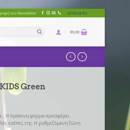
ραφή στο Newsletter
2310518761
€
0,00
6 KIDS Green
υκά… Η πράσινη φόρμα προσφέρει
λές τσέπες της. Η ρυθμιζόμενη ζώνη