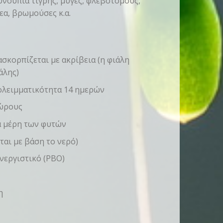
νούπια τίγρης, μύγες, φλεβοτόμους,
εα, βρωμούσες κ.α.
σκορπίζεται με ακρίβεια (η φιάλη
άλης)
ολειμματικότητα 14 ημερών
χώρους
α μέρη των φυτών
αι με βάση το νερό)
νεργιστικό (PBO)
η