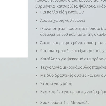
πολλών εντόμων, όπως κουνούπια, κου
μυρμήγκια, κατσαρίδες, ψύλλους, ακάρ
Για πολλά είδη εντόμων
Άοσμο χωρίς να λερώνει
Ικανοποιητική ποσότητα η οποία δια
αδειάζει με 650 πατήματα της σκανδ
Άμεση και μακροχρόνια δράση – υπ
Για εσωτερικούς και εξωτερικούς 
Κατάλληλο για ψεκασμό στα πράσιν
Τεχνολογία μικροκάψουλας (παράγετ
Με δύο δραστικές ουσίες και ένα συ
Έτοιμο για χρήση
Εγκεκριμένο για ερασιτεχνική χρήσ
Συσκευασία: 1 L, Μπουκάλι