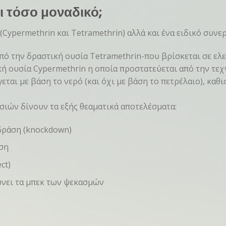
αι τόσο μοναδικό;
(Cypermethrin και Tetramethrin) αλλά και ένα ειδικό συνε
πό την δραστική ουσία Tetramethrin-που βρίσκεται σε ελ
ή ουσία Cypermethrin η οποία προστατεύεται από την τε
ται με βάση το νερό (και όχι με βάση το πετρέλαιο), καθ
σιών δίνουν τα εξής θεαματικά αποτελέσματα:
δράση (knockdown)
ση
ct)
νει τα μπεκ των ψεκασμών