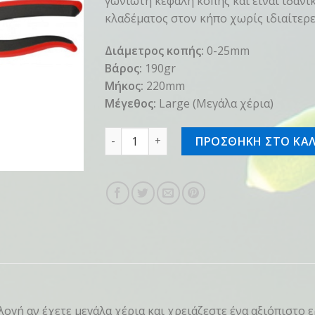
γωνιωτή κεφαλή κοπής και είναι ιδανικό
κλαδέματος στον κήπο χωρίς ιδιαίτερε
Διάμετρος κοπής:
0-25mm
Βάρος:
190gr
Μήκος:
220mm
Μέγεθος:
Large (Μεγάλα χέρια)
Felco 160L ποσότητα
ΠΡΟΣΘΗΚΗ ΣΤΟ ΚΑΛ
ογή αν έχετε μεγάλα χέρια και χρειάζεστε ένα αξιόπιστο ερ