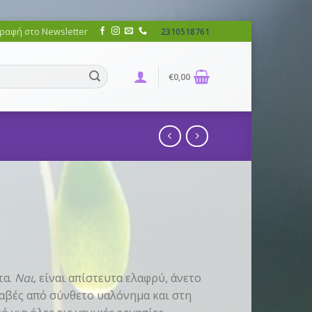
ραφή στο Newsletter
2310518761
€
0,00
τα.
Ναι
, είναι απίστευτα ελαφρύ, άνετο
λαβές από σύνθετο υαλόνημα και στη