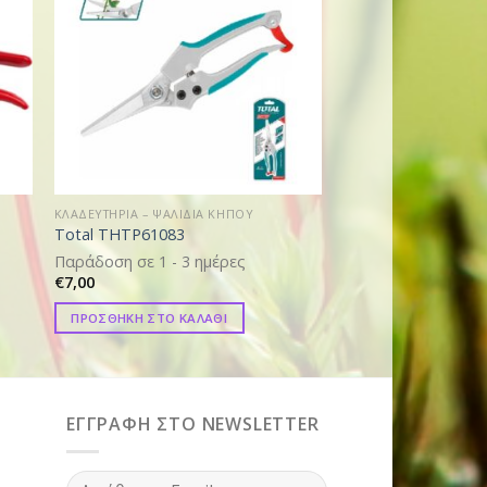
ΚΛΑΔΕΥΤΗΡΙΑ – ΨΑΛΙΔΙΑ ΚΗΠΟΥ
ΚΛΑΔΕΥΤΗΡΙΑ – ΨΑΛΙΔ
Total THTP61083
Bahco PG-12-F
€
17,00
Παράδοση σε 1 - 3 ημέρες
€
7,00
ΠΡΟΣΘΗΚΗ ΣΤΟ ΚΑ
ΠΡΟΣΘΗΚΗ ΣΤΟ ΚΑΛΑΘΙ
ΕΓΓΡΑΦΗ ΣΤΟ NEWSLETTER