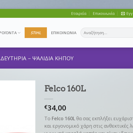
Εταιρεία
Επικοινωνία
Εγγ
Αναζήτηση
ΡΟΪΟΝΤΑ
STIHL
ΕΠΙΚΟΙΝΩΝΙΑ
για:
ΔΕΥΤΗΡΙΑ – ΨΑΛΙΔΙΑ ΚΗΠΟΥ
Felco 160L
34,00
€
Το
Felco 160L
θα σας εκπλήξει ευχάρισ
και εργονομικό χάρη στις ανθεκτικές 