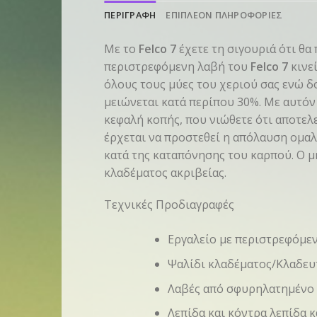
ΠΕΡΙΓΡΑΦΗ
ΕΠΙΠΛΕΟΝ ΠΛΗΡΟΦΟΡΙΕΣ
Με το
Felco 7
έχετε τη σιγουριά ότι θα 
περιστρεφόμενη λαβή του
Felco 7
κινε
όλους τους μύες του χεριού σας ενώ δο
μειώνεται κατά περίπου 30%. Με αυτόν 
κεφαλή κοπής, που νιώθετε ότι αποτελ
έρχεται να προστεθεί η απόλαυση ομα
κατά της καταπόνησης του καρπού. Ο μ
κλαδέματος ακριβείας.
Τεχνικές Προδιαγραφές
Εργαλείο με περιστρεφόμενη
Ψαλίδι κλαδέματος/Κλαδευ
Λαβές από σφυρηλατημένο 
Λεπίδα και κόντρα λεπίδα 