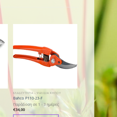
ΚΛΑΔΕΥΤΗΡΙΑ – ΨΑΛΙΔΙΑ ΚΗΠΟΥ
ΚΛΑΔΕΥΤΗΡΙΑ – ΨΑΛΙΔ
Bahco P110-23-F
Felco 5
€
34,00
Παράδοση σε 1 - 3 ημέρες
€
34,00
ΠΡΟΣΘΗΚΗ ΣΤΟ ΚΑ