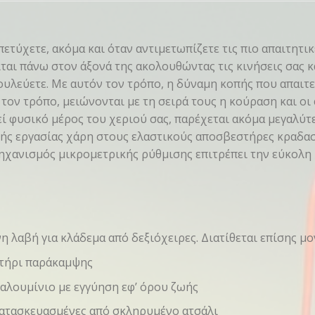
πετύχετε, ακόμα και όταν αντιμετωπίζετε τις πιο απαιτητι
ίται πάνω στον άξονά της ακολουθώντας τις κινήσεις σας 
υλεύετε. Με αυτόν τον τρόπο, η δύναμη κοπής που απαιτεί
τον τρόπο, μειώνονται με τη σειρά τους η κούραση και οι
εί φυσικό μέρος του χεριού σας, παρέχεται ακόμα μεγαλύτε
λής εργασίας χάρη στους ελαστικούς αποσβεστήρες κραδ
ηχανισμός μικρομετρικής ρύθμισης επιτρέπει την εύκολη
 λαβή για κλάδεμα από δεξιόχειρες. Διατίθεται επίσης μο
τήρι παράκαμψης
αλουμίνιο με εγγύηση εφ’ όρου ζωής
κατασκευασμένες από σκληρυμένο ατσάλι