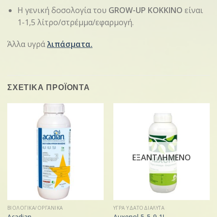
Η γενική δοσολογία του
GROW-UP ΚΟΚΚΙΝΟ
είναι
1-1,5 λίτρο/στρέμμα/εφαρμογή.
Άλλα υγρά
λιπάσματα.
ΣΧΕΤΙΚΑ ΠΡΟΪΟΝΤΑ
ΕΞΑΝΤΛΗΜΕΝΟ
ΒΙΟΛΟΓΙΚΑ/ΟΡΓΑΝΙΚΑ
ΥΓΡΑ ΥΔΑΤΟΔΙΑΛΥΤΑ
Acadian
Auxenol 5-5-9 1L