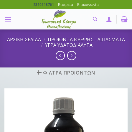
Skip
Εταιρεία
Επικοινωνία
2310518761
to
content
ΑΡΧΙΚΗ ΣΕΛΙΔΑ
/
ΠΡΟΪΟΝΤΑ ΘΡΕΨΗΣ - ΛΙΠΑΣΜΑΤΑ
/
ΥΓΡΑ ΥΔΑΤΟΔΙΑΛΥΤΑ
ΦΙΛΤΡΑ ΠΡΟΙΟΝΤΩΝ