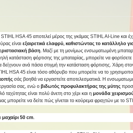
STIHL HSA 45 αποτελεί μέρος της γκάμας STIHL AI-Line και έχ
ύρας είναι
εξαιρετικά ελαφρύ, καθιστώντας το κατάλληλο γι
περιστασιακή βάση
. Μαζί με τη μονίμως ενσωματωμένη μπαταρ
ηλή κατάσταση φόρτισης της μπαταρίας, μπορείτε να φορτίσετε
α δείχνουν ανά πάσα στιγμή την κατάσταση φόρτισης. Χάρη στον
HL HSA 45 είναι τόσο αθόρυβο που μπορείτε να το χρησιμοποι
κοπής
σάς βοηθά να εργαστείτε αποτελεσματικά. Η ενσωματωμ
εργασία σας, ενώ ο
βιδωτός προφυλακτήρας της μύτης
προστ
λό ταχύτητας είναι πολύ άνετη στο χέρι και η
μονάδα χειρισμού
μας μπορείτε να δείτε πώς γίνεται το κούρεμα φραχτών με το S
ι
μαχαίρι 50 cm
.