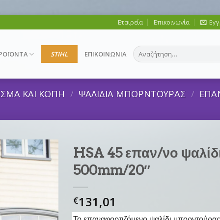
Εταιρεία
Επικοινωνία
Εγγ
Αναζήτηση
ΡΟΪΟΝΤΑ
STIHL
ΕΠΙΚΟΙΝΩΝΙΑ
για:
ΙΣΜΑ ΚΑΙ ΚΟΠΗ
/
ΨΑΛΙΔΙΑ ΜΠΟΡΝΤΟΥΡΑΣ
/
ΕΠΑ
HSA 45 επαν/νο ψαλίδ
500mm/20″
131,01
€
Το επαναφορτιζόμενο ψαλίδι μπορντούρας