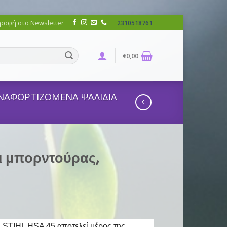
ραφή στο Newsletter
2310518761
€
0,00
ΝΑΦΟΡΤΙΖΟΜΕΝΑ ΨΑΛΙΔΙΑ
ι μπορντούρας,
 STIHL HSA 45 αποτελεί μέρος της