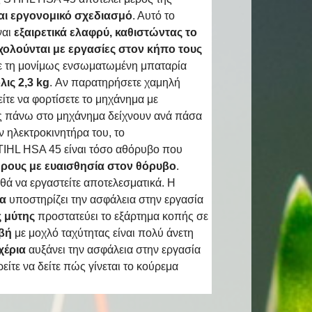
αι εργονομικό σχεδιασμό
. Αυτό το
ναι
εξαιρετικά ελαφρύ, καθιστώντας το
χολούνται με εργασίες στον κήπο τους
με τη μονίμως ενσωματωμένη μπαταρία
λις 2,3 kg
. Αν παρατηρήσετε χαμηλή
ίτε να φορτίσετε το μηχάνημα με
ες πάνω στο μηχάνημα δείχνουν ανά πάσα
 ηλεκτροκινητήρα του, το
TIHL HSA 45 είναι τόσο αθόρυβο που
ρους με ευαισθησία στον θόρυβο
.
θά να εργαστείτε αποτελεσματικά. Η
τα
υποστηρίζει την ασφάλεια στην εργασία
 μύτης
προστατεύει το εξάρτημα κοπής σε
βή
με μοχλό ταχύτητας είναι πολύ άνετη
χέρια
αυξάνει την ασφάλεια στην εργασία
είτε να δείτε πώς γίνεται το κούρεμα