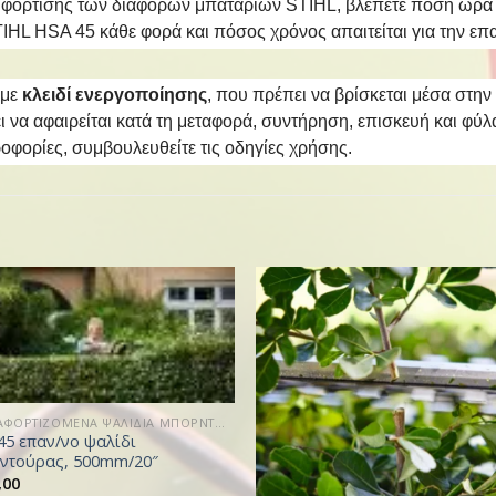
ο φόρτισης των διάφορων μπαταριών STIHL, βλέπετε πόση ώρα μ
HL HSA 45 κάθε φορά και πόσος χρόνος απαιτείται για την επ
 με
κλειδί ενεργοποίησης
, που πρέπει να βρίσκεται μέσα στην 
ι να αφαιρείται κατά τη μεταφορά, συντήρηση, επισκευή και φύλ
οφορίες, συμβουλευθείτε τις οδηγίες χρήσης.
ΕΠΑΝΑΦΟΡΤΙΖΟΜΕΝΑ ΨΑΛΙΔΙΑ ΜΠΟΡΝΤΟΥΡΑΣ
45 επαν/νο ψαλίδι
ντούρας, 500mm/20″
,00