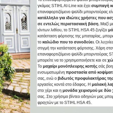
γκάμας STIHL AI-Line και έχει
συμπαγή κ
επαναφορτιζόμενο ψαλίδι μπορντούρας εί
κατάλληλο για ιδιώτες χρήστες που ασ
σε εντελώς περιστασιακή βάση
. Μαζί 
ιόντων λιθίου, το STIHL HSA 45 ζυγίζει
μό
κατάσταση φόρτισης της μπαταρίας, μπορε
το
καλώδιο που το συνοδεύει
. Οι λυχνί
στιγμή την κατάσταση φόρτισης. Χάρη στον
επαναφορτιζόμενο ψαλίδι μπορντούρας S
μπορείτε να το χρησιμοποιήσετε και σε
χώ
Το
μαχαίρι μονόπλευρης κοπής
σάς βοη
ενσωματωμένη
προστασία από κοψίμα
σας, ενώ ο
βιδωτός προφυλακτήρας της
εργασίες κοντά στο έδαφος. Η
μαλακή λα
στο χέρι και η
μονάδα χειρισμού με δύο 
σας. Στο χρήσιμο βίντεο οδηγιών μας μπορ
φραχτών με το STIHL HSA 45.