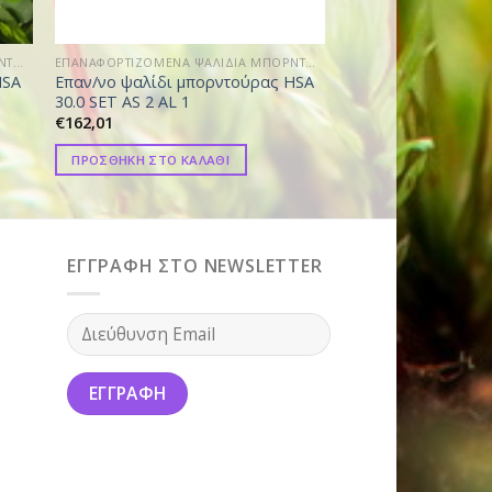
ΕΠΑΝΑΦΟΡΤΙΖΟΜΕΝΑ ΨΑΛΙΔΙΑ ΜΠΟΡΝΤΟΥΡΑΣ
ΕΠΑΝΑΦΟΡΤΙΖΟΜΕΝΑ ΨΑΛΙΔΙΑ ΜΠΟΡΝΤΟΥΡΑΣ
HSA
Επαν/νο ψαλίδι μπορντούρας HSA
Επαν/νο ψαλίδι μ
30.0 SET AS 2 AL 1
50 SET AK 10 AL 10
€
162,01
€
300,01
ΠΡΟΣΘΗΚΗ ΣΤΟ ΚΑΛΑΘΙ
ΠΡΟΣΘΗΚΗ ΣΤΟ ΚΑ
ΕΓΓΡΑΦΗ ΣΤΟ NEWSLETTER