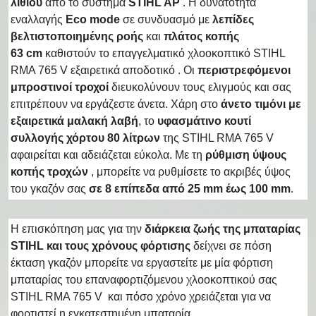
λιθίου
από το σύστημα
STIHL AP
. Η δυνατότητα
εναλλαγής
Eco mode
σε συνδυασμό με
λεπίδες
βελτιστοποιημένης ροής
και
πλάτος κοπής
63 cm
καθιστούν το επαγγελματικό χλοοκοπτικό STIHL
RMA 765 V εξαιρετικά αποδοτικό . Οι
περιστρεφόμενοι
μπροστινοί τροχοί
διευκολύνουν τους ελιγμούς και σας
επιτρέπουν να εργάζεστε άνετα. Χάρη στο
άνετο τιμόνι με
εξαιρετικά μαλακή λαβή
, το
υφασμάτινο κουτί
συλλογής χόρτου 80 λίτρων
της STIHL RMA 765 V
αφαιρείται και αδειάζεται εύκολα. Με τη
ρύθμιση ύψους
κοπής τροχών
, μπορείτε να ρυθμίσετε το ακριβές ύψος
του γκαζόν σας
σε 8 επίπεδα από 25 mm έως 100 mm
.
Η επισκόπηση μας για την
διάρκεια ζωής της μπαταρίας
STIHL και τους χρόνους φόρτισης
δείχνει σε πόση
έκταση γκαζόν μπορείτε να εργαστείτε με μία φόρτιση
μπαταρίας του επαναφορτιζόμενου χλοοκοπτικού σας
STIHL RMA 765 V και πόσο χρόνο χρειάζεται για να
φορτιστεί η εγκατεστημένη μπαταρία.