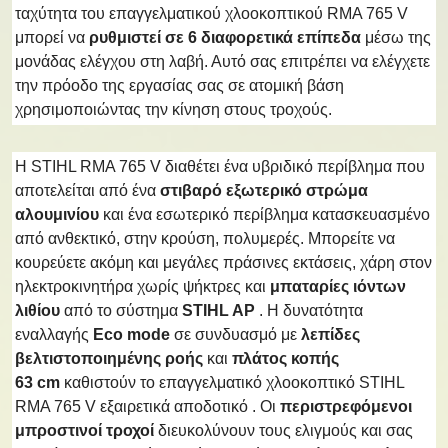
ταχύτητα του επαγγελματικού χλοοκοπτικού RMA 765 V
μπορεί να
ρυθμιστεί σε 6 διαφορετικά επίπεδα
μέσω της
μονάδας ελέγχου στη λαβή. Αυτό σας επιτρέπει να ελέγχετε
την πρόοδο της εργασίας σας σε ατομική βάση
χρησιμοποιώντας την κίνηση στους τροχούς.
Η STIHL RMA 765 V διαθέτει ένα υβριδικό περίβλημα που
αποτελείται από ένα
στιβαρό εξωτερικό στρώμα
αλουμινίου
και ένα εσωτερικό περίβλημα κατασκευασμένο
από ανθεκτικό, στην κρούση, πολυμερές. Μπορείτε να
κουρεύετε ακόμη και μεγάλες πράσινες εκτάσεις, χάρη στον
ηλεκτροκινητήρα χωρίς ψήκτρες και
μπαταρίες ιόντων
λιθίου
από το σύστημα
STIHL AP
. Η δυνατότητα
εναλλαγής
Eco mode
σε συνδυασμό με
λεπίδες
βελτιστοποιημένης ροής
και
πλάτος κοπής
63 cm
καθιστούν το επαγγελματικό χλοοκοπτικό STIHL
RMA 765 V εξαιρετικά αποδοτικό . Οι
περιστρεφόμενοι
μπροστινοί τροχοί
διευκολύνουν τους ελιγμούς και σας