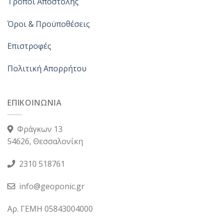
Τρόποι Αποστολής
σελίδα
του
προϊόντος
Όροι & Προϋποθέσεις
Επιστροφές
Πολιτική Απορρήτου
ΕΠΙΚΟΙΝΩΝΙΑ
Φράγκων 13
54626, Θεσσαλονίκη
2310 518761
info@geoponic.gr
Αρ. ΓΕΜΗ 05843004000