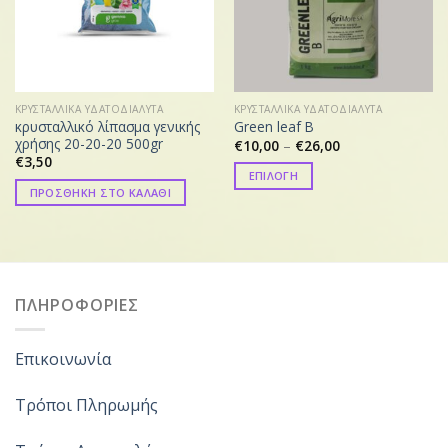
ΚΡΥΣΤΑΛΛΙΚΑ ΥΔΑΤΟΔΙΑΛΥΤΑ
ΚΡΥΣΤΑΛΛΙΚΑ ΥΔΑΤΟΔΙΑΛΥΤΑ
κρυσταλλικό λίπασμα γενικής
Green leaf B
χρήσης 20-20-20 500gr
Price
€
10,00
–
€
26,00
range:
€
3,50
€10,00
ΕΠΙΛΟΓΗ
through
ΠΡΟΣΘΗΚΗ ΣΤΟ ΚΑΛΑΘΙ
€26,00
Αυτό
το
προϊόν
έχει
πολλαπλές
ΠΛΗΡΟΦΟΡΙΕΣ
παραλλαγές.
Οι
επιλογές
Επικοινωνία
μπορούν
να
Τρόποι Πληρωμής
επιλεγούν
στη