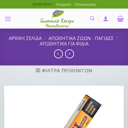
Skip
Εταιρεία
Επικοινωνία
2310518761
to
content
ΑΡΧΙΚΗ ΣΕΛΙΔΑ
/
ΑΠΩΘΗΤΙΚΑ ΖΩΩΝ - ΠΑΓΙΔΕΣ
/
ΑΠΩΘΗΤΙΚΑ ΓΙΑ ΦΙΔΙΑ
ΦΙΛΤΡΑ ΠΡΟΙΟΝΤΩΝ