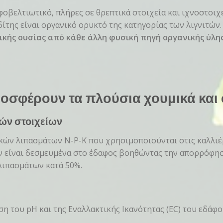
οβελτιωτικό, πλήρες σε θρεπτικά στοιχεία και ιχνοστοιχε
της είναι οργανικό ορυκτό της κατηγορίας των λιγνιτών
ής ουσίας από κάθε άλλη φυσική πηγή οργανικής ύλης.
σφέρουν τα πλούσια χουμικά και 
ών στοιχείων
ών λιπασμάτων N-P-K που χρησιμοποιούνται στις καλλιέρ
 είναι δεσμευμένα στο έδαφος βοηθώντας την απορρόφηση
λιπασμάτων κατά 50%.
 του pH και της Εναλλακτικής Ικανότητας (EC) του εδάφο