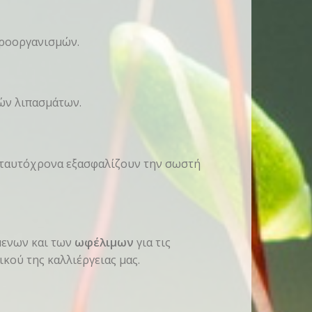
ροοργανισμών.
ών λιπασμάτων.
ώ ταυτόχρονα εξασφαλίζουν την σωστή
μενων και των
ωφέλιμων
για τις
κού της καλλιέργειας μας.