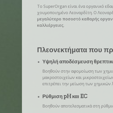
Το SuperOrgan είναι ένα οργανικό εδαφ
χουμοποιημένο Λεοναρδίτη. Ο Λεοναρδί
μεγαλύτερο ποσοστό καθαρής οργανικ
καλλιέργειες.
Πλεονεκτήματα που προ
Υψηλή αποδέσμευση θρεπτικ
Βοηθούν στην αφομοίωση των χημικ
μακροστοιχείων και μικροστοιχείων
επιτρέπει την μείωση των χημικών 
Ρύθμιση pH και EC
Βοηθούν αποτελεσματικά στη ρύθμιση