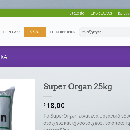
Εταιρεία
Επικοινωνία
Εγγ
Αναζήτηση
ΡΟΪΟΝΤΑ
STIHL
ΕΠΙΚΟΙΝΩΝΙΑ
για:
ΙΚΑ
Super Organ 25kg
18,00
€
Το SuperOrgan είναι ένα οργανικό εδα
στοιχεία και ιχνοστοιχεία , το οποίο