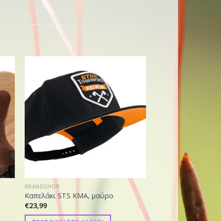
BRANDSHOP
BRANDSHOP
N
Καπελάκι STS KMA, μαύρο
Shorts PERFORMA
€
23,99
€
69,01