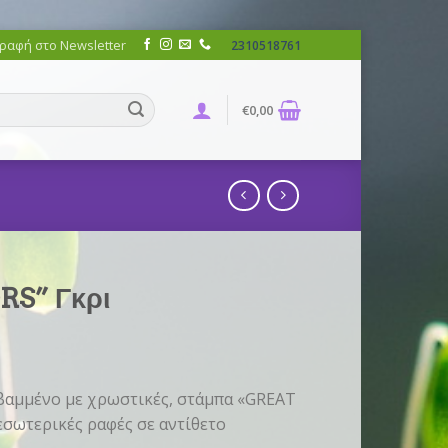
ραφή στο Newsletter
2310518761
€
0,00
RS” Γκρι
 βαμμένο με χρωστικές, στάμπα «GREAT
σωτερικές ραφές σε αντίθετο