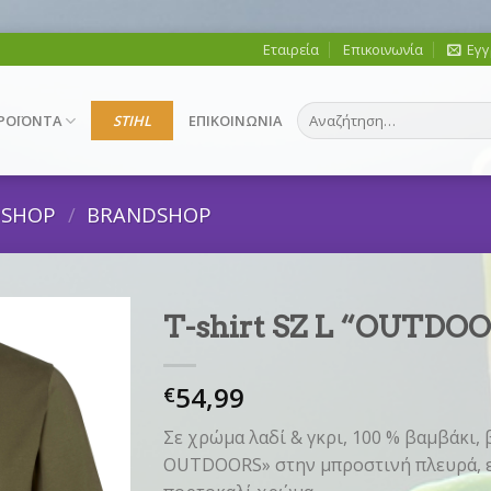
Εταιρεία
Επικοινωνία
Εγγ
Αναζήτηση
ΡΟΪΟΝΤΑ
STIHL
ΕΠΙΚΟΙΝΩΝΙΑ
για:
DSHOP
/
BRANDSHOP
T-shirt SZ L “OUTDOO
54,99
€
Σε χρώμα λαδί & γκρι, 100 % βαμβάκι,
OUTDOORS» στην μπροστινή πλευρά, ε