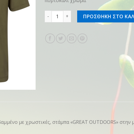
πορτοκαλί χρώμα.
T-shirt SZ L "OUTDOORS" Γκρι ποσότητα
ΠΡΟΣΘΗΚΗ ΣΤΟ ΚΑΛ
, βαμμένο με χρωστικές, στάμπα «GREAT OUTDOORS» στην 