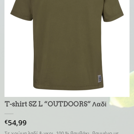
T-shirt SZ L “OUTDOORS” Λαδί
54,99
€
Σε χρώμα λαδί & γκρι, 100 % βαμβάκι, βαμμένο με