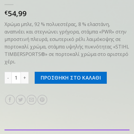
54,99
€
Χρώμα μπλε, 92 % πολυεστέρας, 8 % ελαστάνη,
αναπνέει και στεγνώνει γρήγορα, στάμπα «PWR» στην
μπροστινή πλευρά, εσωτερικό ρέλι λαιμόκοψης σε
πορτοκαλί χρώμα, στάμπα υψηλής πυκνότητας «STIHL
TIMBERSPORTS®» σε πορτοκαλί χρώμα στο αριστερό
χέρι.
T-shirt SZ M PWR γυναικείο μπλε ποσότητα
ΠΡΟΣΘΗΚΗ ΣΤΟ ΚΑΛΑΘΙ