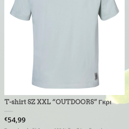
T-shirt SZ XXL “OUTDOORS” Γκρι
54,99
€