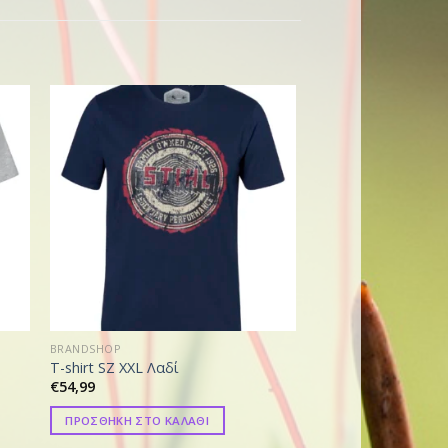
BRANDSHOP
BRANDSHOP
T-shirt SZ XXL Λαδί
Shorts PERFORMA
€
54,99
€
69,01
ΠΡΟΣΘΗΚΗ ΣΤΟ ΚΑΛΑΘΙ
ΠΡΟΣΘΗΚΗ ΣΤΟ ΚΑ