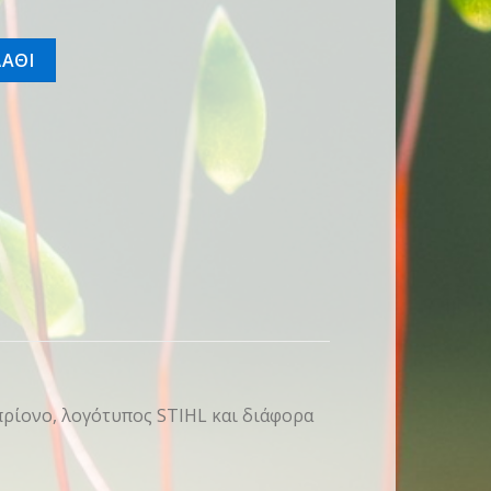
τητα
ΑΘΙ
οπρίονο, λογότυπος STIHL και διάφορα