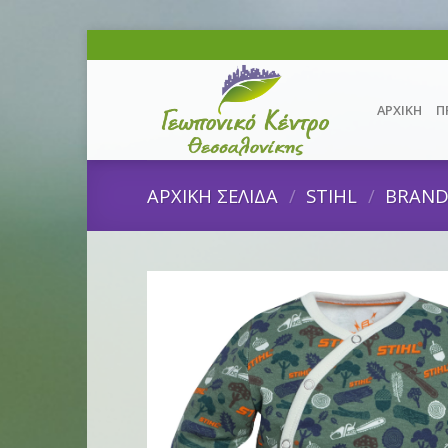
Skip
to
content
ΑΡΧΙΚΗ
Π
ΑΡΧΙΚΗ ΣΕΛΙΔΑ
/
STIHL
/
BRAN