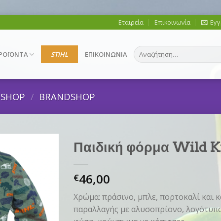
Εταιρεία
Επικοινωνία
Εγγ
Αναζήτηση
ΡΟΪΟΝΤΑ
STIHL
ΕΠΙΚΟΙΝΩΝΙΑ
για:
DSHOP
/
BRANDSHOP
Παιδική φόρμα Wild Ki
46,00
€
Χρώμα: πράσινο, μπλε, πορτοκαλί και κ
παραλλαγής με αλυσοπρίονο, λογότυπο