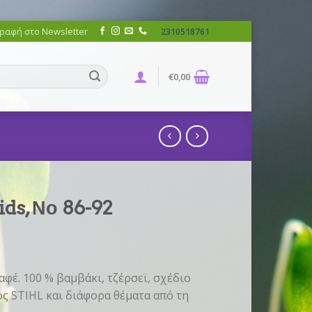
ραφή στο Newsletter
2310518761
€
0,00
ds, Νο 86-92
αφέ. 100 % βαμβάκι, τζέρσεϊ, σχέδιο
ς STIHL και διάφορα θέματα από τη