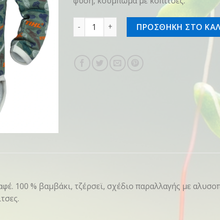
φύση, κούμπωμα με κόπιτσες.
Παιδική φόρμα Wild Kids, Νο 86-92 ποσό
ΠΡΟΣΘΗΚΗ ΣΤΟ ΚΑΛ
καφέ. 100 % βαμβάκι, τζέρσεϊ, σχέδιο παραλλαγής με αλυσ
τσες.