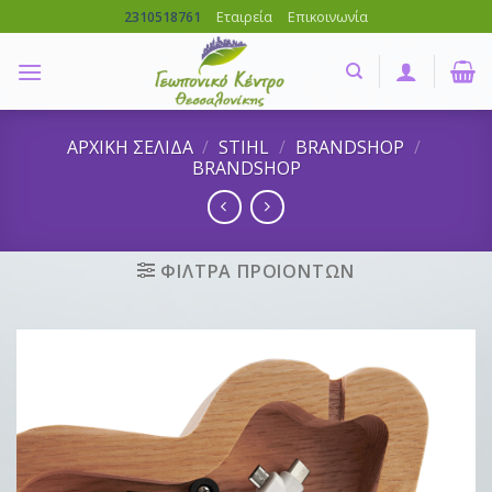
Skip
Εταιρεία
Επικοινωνία
2310518761
to
content
ΑΡΧΙΚΗ ΣΕΛΙΔΑ
/
STIHL
/
BRANDSHOP
/
BRANDSHOP
ΦΙΛΤΡΑ ΠΡΟΙΟΝΤΩΝ