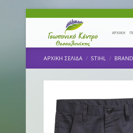
Skip
to
content
ΑΡΧΙΚΗ
Π
ΑΡΧΙΚΗ ΣΕΛΙΔΑ
/
STIHL
/
BRAN