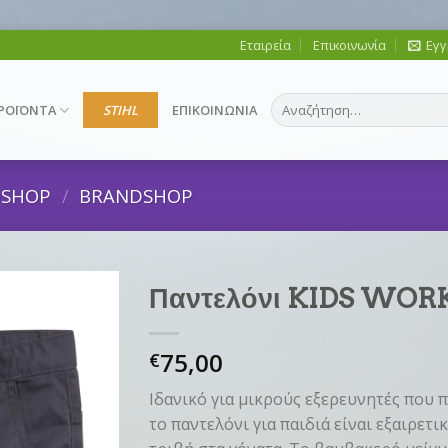
Εταιρεία
Επικοινωνία
Εγγ
Αναζήτηση
ΡΟΪΟΝΤΑ
STIHL
ΕΠΙΚΟΙΝΩΝΙΑ
για:
DSHOP
/
BRANDSHOP
Παντελόνι KIDS WORKE
75,00
€
Ιδανικό για μικρούς εξερευνητές που π
το παντελόνι για παιδιά είναι εξαιρετι