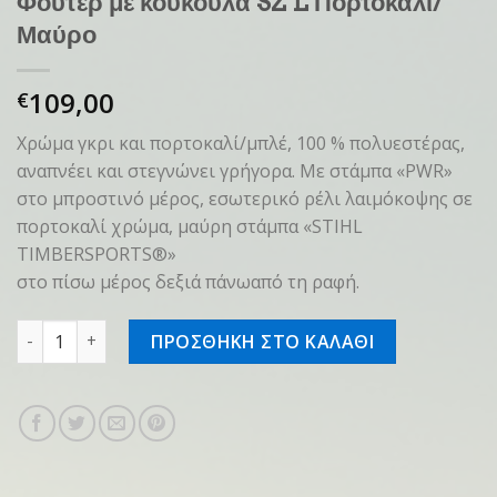
Φούτερ με κουκούλα SZ L Πορτοκαλί/
Μαύρο
109,00
€
Χρώμα γκρι και πορτοκαλί/μπλέ, 100 % πολυεστέρας,
αναπνέει και στεγνώνει γρήγορα. Με στάμπα «PWR»
στο μπροστινό μέρος, εσωτερικό ρέλι λαιμόκοψης σε
πορτοκαλί χρώμα, μαύρη στάμπα «STIHL
TIMBERSPORTS®»
στο πίσω μέρος δεξιά πάνωαπό τη ραφή.
Φούτερ με κουκούλα SZ L Πορτοκαλί/Μαύρο ποσότητα
ΠΡΟΣΘΗΚΗ ΣΤΟ ΚΑΛΑΘΙ