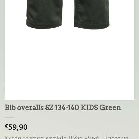
Bib overalls SZ 134-140 KIDS Green
59,90
€
Χωράει τα πάντα: εργαλεία, βίδες, γλυκά… Η πράσινη