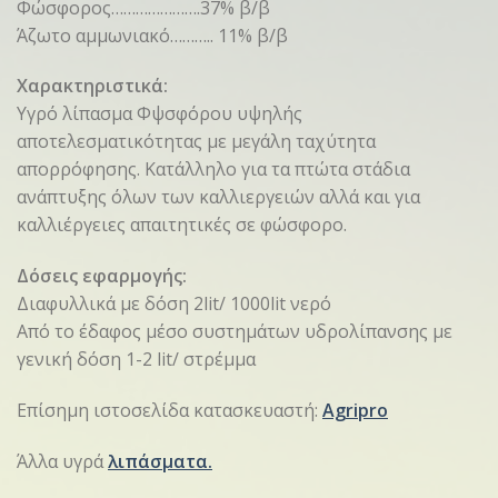
Φώσφορος………………….37% β/β
Άζωτο αμμωνιακό……….. 11% β/β
Χαρακτηριστικά:
Υγρό λίπασμα Φψσφόρου υψηλής
αποτελεσματικότητας με μεγάλη ταχύτητα
απορρόφησης. Κατάλληλο για τα πτώτα στάδια
ανάπτυξης όλων των καλλιεργειών αλλά και για
καλλιέργειες απαιτητικές σε φώσφορο.
Δόσεις εφαρμογής:
Διαφυλλικά με δόση 2lit/ 1000lit νερό
Από το έδαφος μέσο συστημάτων υδρολίπανσης με
γενική δόση 1-2 lit/ στρέμμα
Επίσημη ιστοσελίδα κατασκευαστή:
Agripro
Άλλα υγρά
λιπάσματα.