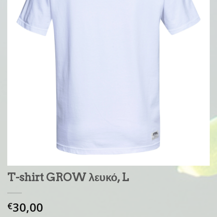
T-shirt GROW λευκό, L
30,00
€