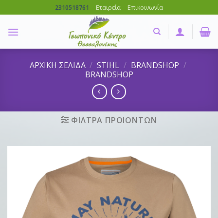
Skip
Εταιρεία
Επικοινωνία
2310518761
to
content
ΑΡΧΙΚΗ ΣΕΛΙΔΑ
/
STIHL
/
BRANDSHOP
/
BRANDSHOP
ΦΙΛΤΡΑ ΠΡΟΙΟΝΤΩΝ