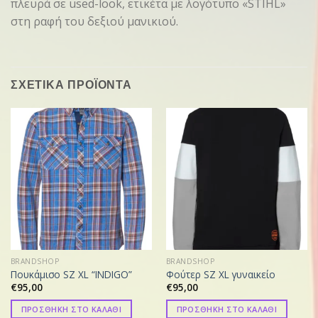
πλευρά σε used-look, ετικέτα με λογότυπο «STIHL»
στη ραφή του δεξιού μανικιού.
ΣΧΕΤΙΚΑ ΠΡΟΪΟΝΤΑ
BRANDSHOP
BRANDSHOP
Πουκάμισο SZ XL “INDIGO”
Φούτερ SZ XL γυναικείο
€
95,00
€
95,00
ΠΡΟΣΘΗΚΗ ΣΤΟ ΚΑΛΑΘΙ
ΠΡΟΣΘΗΚΗ ΣΤΟ ΚΑΛΑΘΙ