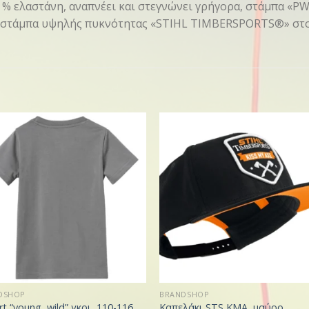
 % ελαστάνη, αναπνέει και στεγνώνει γρήγορα, στάμπα «P
, στάμπα υψηλής πυκνότητας «STIHL TIMBERSPORTS®» στο
DSHOP
BRANDSHOP
rt “young, wild” γκρι, 110-116
Καπελάκι STS KMA, μαύρο