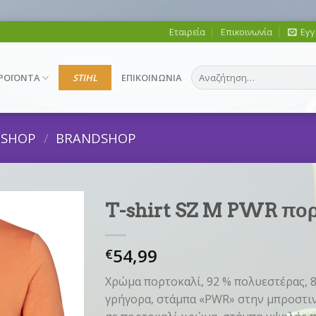
Εταιρεία
Επικοινωνία
Εγγ
Αναζήτηση
ΡΟΪΟΝΤΑ
STIHL
ΕΠΙΚΟΙΝΩΝΙΑ
για:
DSHOP
/
BRANDSHOP
T-shirt SZ M PWR πορ
54,99
€
Χρώμα πορτοκαλί, 92 % πολυεστέρας, 8
γρήγορα, στάμπα «PWR» στην μπροστιν