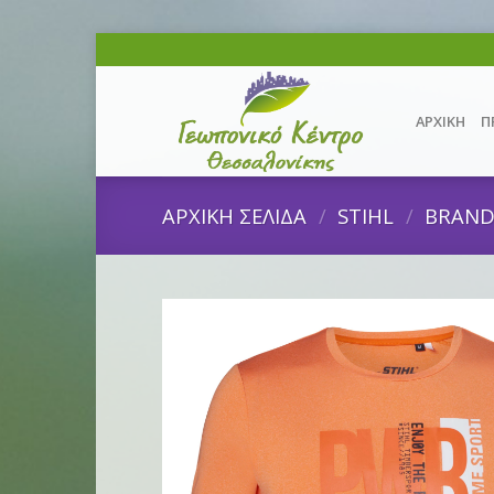
Skip
to
content
ΑΡΧΙΚΗ
Π
ΑΡΧΙΚΗ ΣΕΛΙΔΑ
/
STIHL
/
BRAN