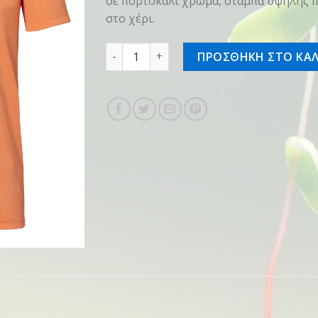
σε πορτοκαλί χρώμα, στάμπα υψηλής
στο χέρι.
T-shirt SZ M PWR πορτοκαλί ποσότητα
ΠΡΟΣΘΗΚΗ ΣΤΟ ΚΑΛ