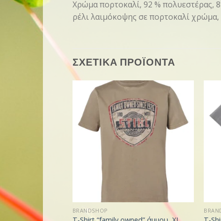
Χρώμα πορτοκαλί, 92 % πολυεστέρας, 8
ρέλι λαιμόκοψης σε πορτοκαλί χρώμα
ΣΧΕΤΙΚΑ ΠΡΟΪΟΝΤΑ
BRANDSHOP
BRAN
T-Shirt “family owned” άμμου, XL
T-Shi