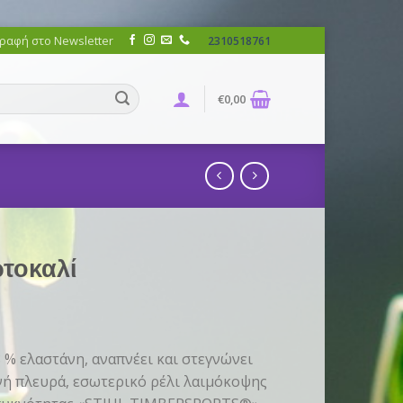
ραφή στο Newsletter
2310518761
€
0,00
τοκαλί
 % ελαστάνη, αναπνέει και στεγνώνει
ή πλευρά, εσωτερικό ρέλι λαιμόκοψης