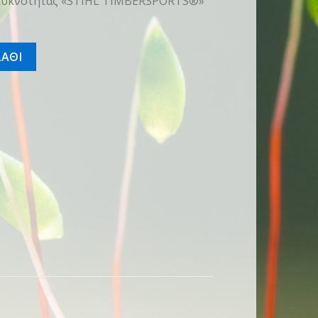
 πυκνότητας «STIHL TIMBERSPORTS®»
ΑΘΙ