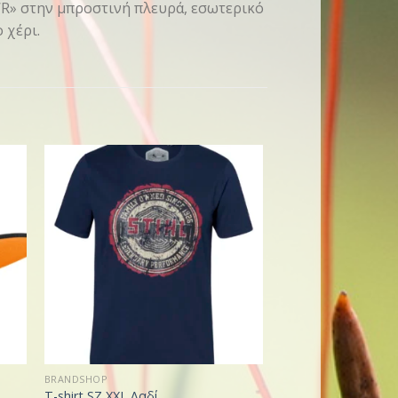
WR» στην μπροστινή πλευρά, εσωτερικό
 χέρι.
BRANDSHOP
BRANDSHOP
T-shirt SZ XXL Λαδί
Μπουφάν fleece, S