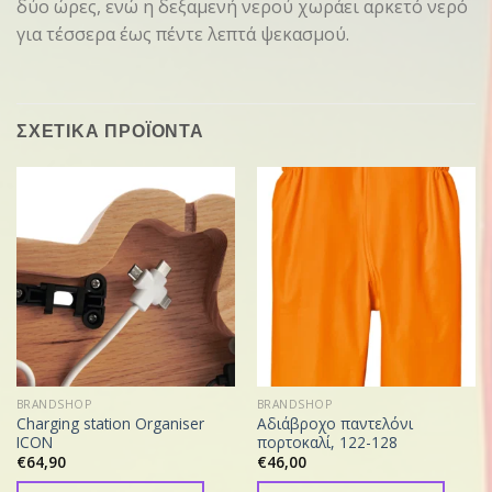
δύο ώρες, ενώ η δεξαμενή νερού χωράει αρκετό νερό
για τέσσερα έως πέντε λεπτά ψεκασμού.
ΣΧΕΤΙΚΑ ΠΡΟΪΟΝΤΑ
BRANDSHOP
BRANDSHOP
Charging station Organiser
Αδιάβροχο παντελόνι
ICON
πορτοκαλί, 122-128
€
64,90
€
46,00