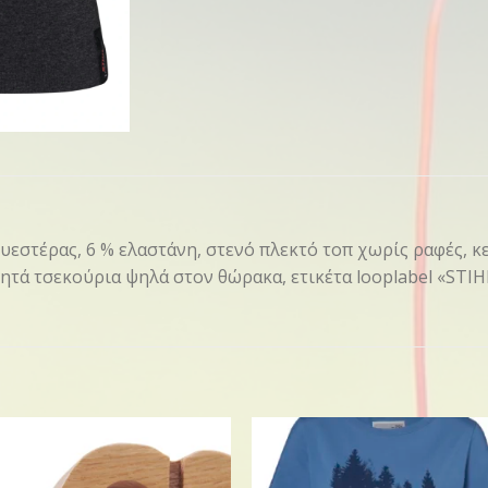
λυεστέρας, 6 % ελαστάνη, στενό πλεκτό τοπ χωρίς ραφές, 
τά τσεκούρια ψηλά στον θώρακα, ετικέτα looplabel «ST