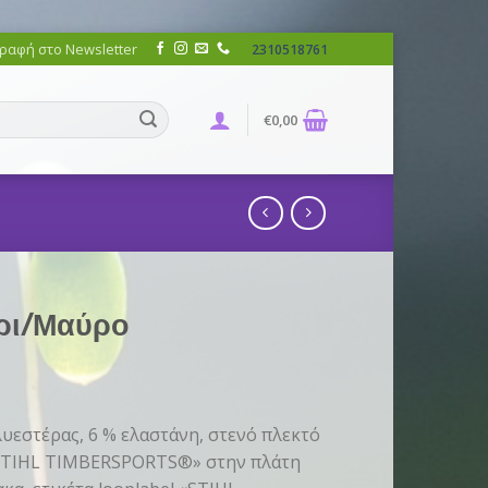
ραφή στο Newsletter
2310518761
€
0,00
κρι/Μαύρο
λυεστέρας, 6 % ελαστάνη, στενό πλεκτό
«STIHL TIMBERSPORTS®» στην πλάτη