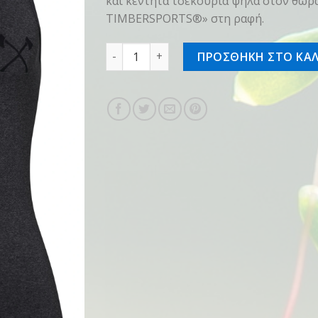
και κεντητά τσεκούρια ψηλά στον θώρακ
TIMBERSPORTS®» στη ραφή.
Τοπ SZ M Γυναικείο Γκρι/Μαύρο ποσότη
ΠΡΟΣΘΗΚΗ ΣΤΟ ΚΑΛ