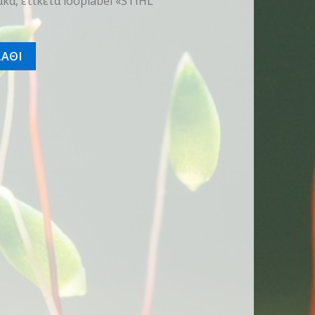
α, ετικέτα looplabel «STIHL
τα
ΑΘΙ