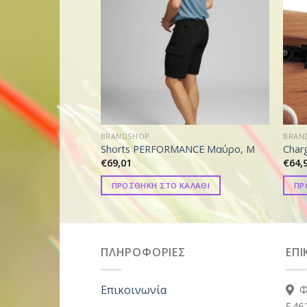
BRANDSHOP
BRAN
Shorts PERFORMANCE Μαύρο, M
Char
€
69,01
€
64,
ΠΡΟΣΘΗΚΗ ΣΤΟ ΚΑΛΑΘΙ
ΠΡ
ΠΛΗΡΟΦΟΡΙΕΣ
ΕΠΙ
Επικοινωνία
Φ
546