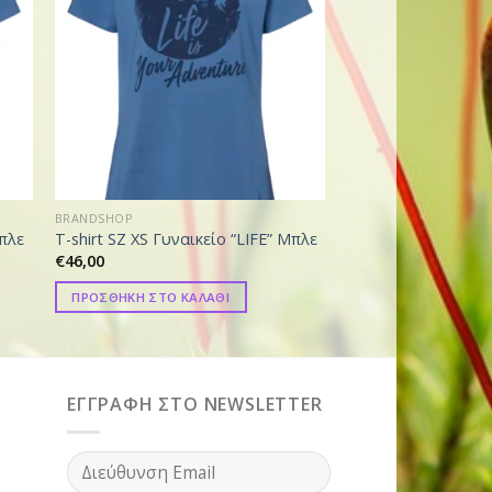
BRANDSHOP
BRANDSHOP
Μπλε
T-shirt SZ XS Γυναικείο “LIFE” Μπλε
Αθλητική μπλούζα “
€
46,00
€
46,00
ΠΡΟΣΘΗΚΗ ΣΤΟ ΚΑΛΑΘΙ
ΠΡΟΣΘΗΚΗ ΣΤΟ ΚΑ
ΕΓΓΡΑΦΗ ΣΤΟ NEWSLETTER