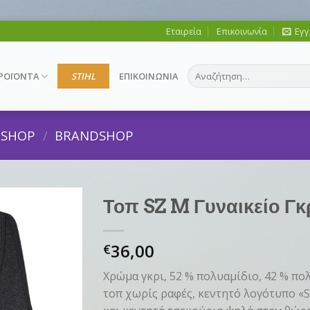
Εταιρεία
Επικοινωνία
Εγγ
Αναζήτηση
ΡΟΪΟΝΤΑ
STIHL
ΕΠΙΚΟΙΝΩΝΙΑ
για:
DSHOP
/
BRANDSHOP
Τοπ SZ M Γυναικείο Γ
36,00
€
Χρώμα γκρι, 52 % πολυαμίδιο, 42 % πο
τοπ χωρίς ραφές, κεντητό λογότυπο 